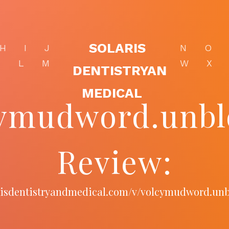
SOLARIS
H
I
J
N
O
K
L
M
W
X
DENTISTRYAN
MEDICAL
ymudword.unbl
Review:
arisdentistryandmedical.com/v/volcymudword.unb